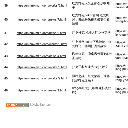
红龙扑克人怎么那么少啊知
https://
39
https://m.nmkmzh.com/works/8.html
na-me-sh
乎
红龙扑克poker官网 红龙牌
https://
40
https://m.nmkmzh.com/news/7.html
局：激战头像视觉盛宴全新
wang-hon
演绎
https://
红龙扑克 机器人红龙扑克沃
41
https://m.nmkmzh.com/news/6.html
long-pu-
红龙德州poker下载地址、红
https://
42
https://m.nmkmzh.com/works/5.html
zai-di-z
龙腾飞：德州扑克新战场
烈焰红龙，牌桌风云潮T炸街
https://
43
https://m.nmkmzh.com/news/4.html
yun-chao
正当时
https://
扑克王和红龙;红龙扑克沃
44
https://m.nmkmzh.com/works/3.html
long-pu-
巅峰之战：红龙荣耀，谁将
https://
45
https://m.nmkmzh.com/works/2.html
rong-yao
问鼎扑克之巅？
dragon红龙扑克(红龙扑克伙
https://
46
https://m.nmkmzh.com/news/1.html
long-pu-
牌)
& XML Sitemap .