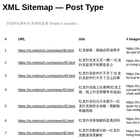
XML Sitemap — Post Type
开发时长两年半,简单即是美 Simple is beautiful...
#
URL
title
# Image
https://
红龙秘籍：揭秘必胜读牌术
1
https://m.nmkmzh.com/news/46.html
du-pai-s
红龙扑克龙元买一赠一-红龙
https://
2
https://m.nmkmzh.com/works/45.html
yi-zeng-
扑克提现手续费是多少
红龙扑克软件打不开了;红龙
https://
3
https://m.nmkmzh.com/works/44.html
bu-kai-l
扑克软件打不开了怎么回事
https://
红龙扑克线上比赛牌(红龙之
4
https://m.nmkmzh.com/news/43.html
sai-pai-
巅：线上扑克荣耀争夺战战)
zhan.we
红龙扑克玩法大全图片—红
https://
5
https://m.nmkmzh.com/works/42.html
龙扑克致胜全攻略：图解版
quan-tu-
nan.web
终极指南
https://
红龙扑克有猫腻吗是真的吗
6
https://m.nmkmzh.com/news/41.html
ma-shi-
红龙扑克数据分析—红龙扑
https://
7
https://m.nmkmzh.com/news/40.html
hong-lon
克数据深度解析