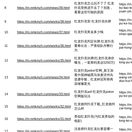
红龙扑克怎么玩不了了 红龙
https://
8
https://m.nmkmzh.com/news/39.html
扑克突然进不去了？别急，
bu-liao-l
yuan-yin
看看这些可能的原因
https://
红龙扑克室-红龙扑克伙牌
9
https://m.nmkmzh.com/works/38.html
pu-ke-hu
https://
红龙扑克奖金多少钱
10
https://m.nmkmzh.com/news/37.html
shao-qia
红龙扑克判定伙牌;红龙扑克
https://
11
https://m.nmkmzh.com/works/36.html
重拳出击：严查组队作弊行
pai-hong
为
红龙扑克伙牌(红龙扑克身价
https://
12
https://m.nmkmzh.com/works/35.html
long-pu-
曝光，一套筹码竟达5250万)
红龙扑克poker官网_新王加
https://
冕中国神秘黑马张麦济州岛
13
https://m.nmkmzh.com/news/34.html
wang-xin
逆袭夺魁，红龙杯冠军榜再
duo-kui-
添璀璨星光
红龙扑克aof-红龙扑克poker
https://
14
https://m.nmkmzh.com/news/33.html
pu-ke-p
官网版玩法
红龙德州扑克下载_红龙德州
https://
15
https://m.nmkmzh.com/works/32.html
zai-hong
怎么样
类似红龙扑克(与红龙类似的
https://
16
https://m.nmkmzh.com/works/31.html
long-lei-
电影)
沈老师扑克红龙比赛是哪一
https://
17
https://m.nmkmzh.com/news/30.html