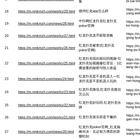
bi-sai-sh
集
https://
德州红龙app怎么样
18
https://m.nmkmzh.com/works/29.html
yang.we
中扑网红龙扑克红龙扑克
https://
19
https://m.nmkmzh.com/news/28.html
ke-hong
poker官网
https://
红龙扑克龙币获取攻略
20
https://m.nmkmzh.com/works/27.html
gong-lyu
红龙扑克被查(红龙扑克
https://
21
https://m.nmkmzh.com/works/26.html
long-pu
poker官网)
红龙扑克现在能玩吗视频-红
https://
22
https://m.nmkmzh.com/works/25.html
龙扑克短视频爆红背后：1亿
wan-ma-s
liang-de
播放量的秘密与惊人收益
红龙扑克是不是机器人—红
https://
23
https://m.nmkmzh.com/news/24.html
ren-hong
龙扑克是不是机器人玩的
红龙扑克微信,红龙扑克微信
https://
24
https://m.nmkmzh.com/works/23.html
long-pu-
怎么玩
红龙扑克好玩吗 红龙扑克伙
https://
25
https://m.nmkmzh.com/works/22.html
hong-lon
牌
https://
红龙扑克俱乐部是干嘛的
26
https://m.nmkmzh.com/works/21.html
gan-ma-
红龙扑克poker官网_红龙巅
https://
27
https://m.nmkmzh.com/news/20.html
峰对决：见证智力博弈的荣
wang-hon
耀时刻