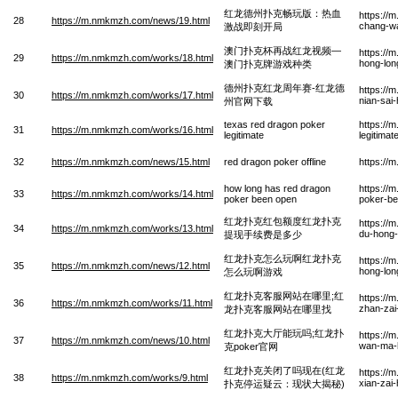
红龙德州扑克畅玩版：热血
https://
28
https://m.nmkmzh.com/news/19.html
chang-wa
激战即刻开局
澳门扑克杯再战红龙视频—
https://
29
https://m.nmkmzh.com/works/18.html
hong-lon
澳门扑克牌游戏种类
德州扑克红龙周年赛-红龙德
https://
30
https://m.nmkmzh.com/works/17.html
nian-sai
州官网下载
texas red dragon poker
https://
31
https://m.nmkmzh.com/works/16.html
legitimate
legitima
32
https://m.nmkmzh.com/news/15.html
red dragon poker offline
https://
how long has red dragon
https://
33
https://m.nmkmzh.com/works/14.html
poker been open
poker-b
红龙扑克红包额度红龙扑克
https://
34
https://m.nmkmzh.com/works/13.html
du-hong-
提现手续费是多少
红龙扑克怎么玩啊红龙扑克
https://
35
https://m.nmkmzh.com/news/12.html
hong-lon
怎么玩啊游戏
红龙扑克客服网站在哪里;红
https://
36
https://m.nmkmzh.com/works/11.html
zhan-zai
龙扑克客服网站在哪里找
红龙扑克大厅能玩吗;红龙扑
https://
37
https://m.nmkmzh.com/news/10.html
wan-ma-
克poker官网
红龙扑克关闭了吗现在(红龙
https://
38
https://m.nmkmzh.com/works/9.html
xian-zai
扑克停运疑云：现状大揭秘)