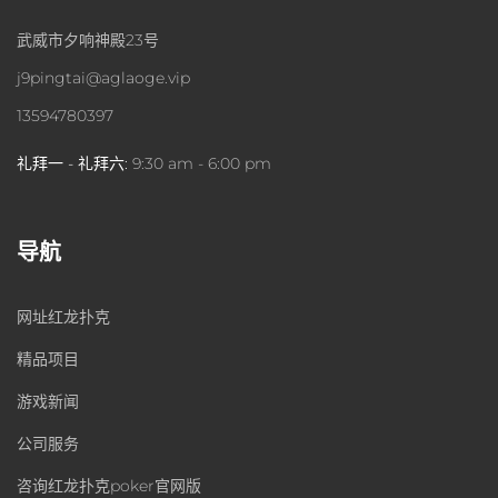
武威市夕响神殿23号
j9pingtai@aglaoge.vip
13594780397
礼拜一 - 礼拜六:
9:30 am - 6:00 pm
导航
网址红龙扑克
精品项目
游戏新闻
公司服务
咨询红龙扑克poker官网版