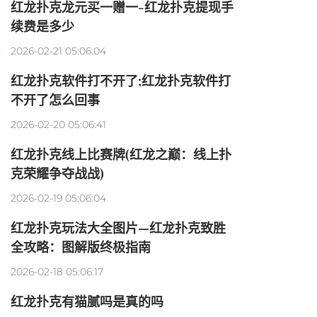
红龙扑克龙元买一赠一-红龙扑克提现手
续费是多少
2026-02-21 05:06:04
红龙扑克软件打不开了;红龙扑克软件打
不开了怎么回事
2026-02-20 05:06:41
红龙扑克线上比赛牌(红龙之巅：线上扑
克荣耀争夺战战)
2026-02-19 05:06:04
红龙扑克玩法大全图片—红龙扑克致胜
全攻略：图解版终极指南
2026-02-18 05:06:17
红龙扑克有猫腻吗是真的吗