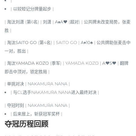
|
| 以较短记分牌量起步 |
|
淘汰刘潇
(第6名) | 刘潇 |
A♠A♥
(超对) | 公共牌未改变局势，张麦
胜 |
|
淘汰SAITO GO
(第4名) | SAITO GO |
A♦10♣
| 公共牌助张麦击中
一对，胜出 |
|
淘汰YAMADA KOZO
(季军) | YAMADA KOZO |
A♥5♥
| 翻牌
即击中顶对，锁定胜局 |
|
单挑对决
| NAKAMURA NANA |
| 与CL选手NAKAMURA NANA进入最终对决 |
|
夺冠时刻
| NAKAMURA NANA |
| 后来居上，斩获冠军奖杯 |
夺冠历程回顾