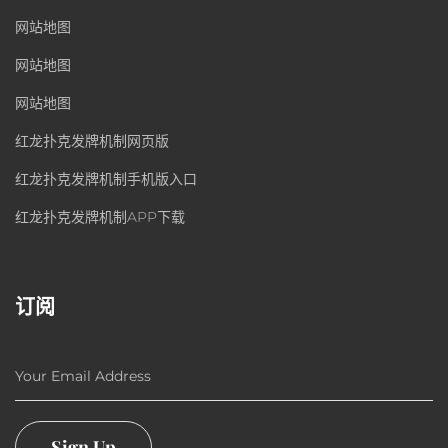
网站地图
网站地图
网站地图
红龙扑克发牌机制网页版
红龙扑克发牌机制手机版入口
红龙扑克发牌机制APP下载
订阅
Your Email Address
Sign Up