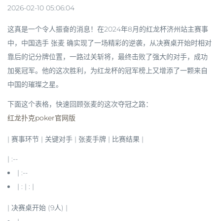
2026-02-10 05:06:04
这真是一个令人振奋的消息！在2024年8月的红龙杯济州站主赛事
中，中国选手
张麦
确实现了一场精彩的逆袭，从决赛桌开始时相对
靠后的记分牌位置，一路过关斩将，最终击败了强大的对手，成功
加冕冠军。他的这次胜利，为红龙杯的冠军榜上又增添了一颗来自
中国的璀璨之星。
下面这个表格，快速回顾张麦的这次夺冠之路：
红龙扑克poker官网版
| 赛事环节 | 关键对手 | 张麦手牌 | 比赛结果 |
| :--
| :--
| : | : |
|
决赛桌开始
(9人) |