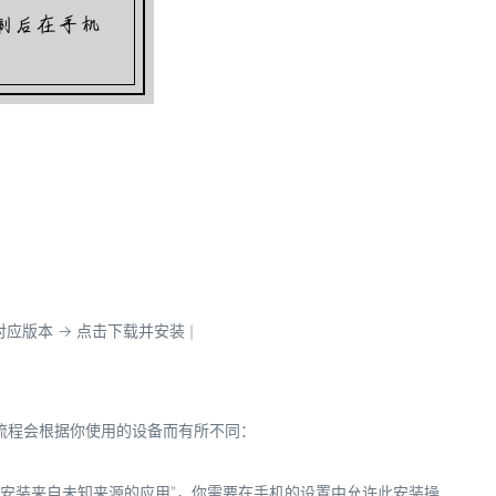
应版本 → 点击下载并安装 |
流程会根据你使用的设备而有所不同：
安装来自未知来源的应用”，你需要在手机的
设置中允许此安装操