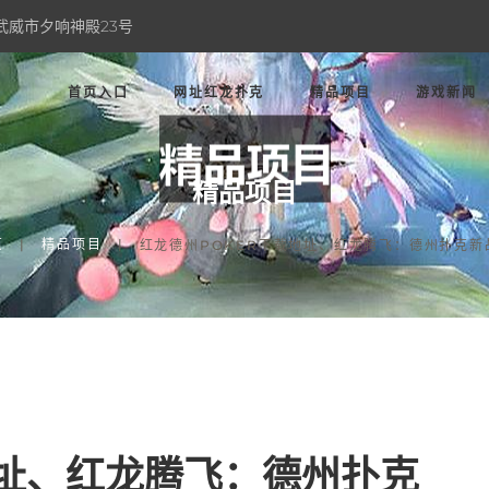
武威市夕响神殿23号
首页入口
网址红龙扑克
精品项目
游戏新闻
精品项目
页
精品项目
红龙德州POKER下载地址、红龙腾飞：德州扑克新
地址、红龙腾飞：德州扑克