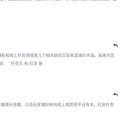
中文博彩和线上扑克领域里几个相关联但又容易混淆的术语。我来为您
 扑克王 和 红龙 是...
赛事增长放缓，以及玩家偏好转向线上或其他平台有关。红龙扑克