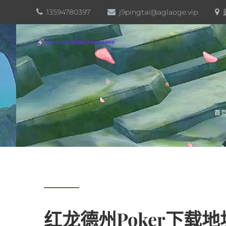
13594780397
j9pingtai@aglaoge.vip
首
红龙德州poker下载