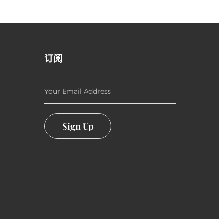
订阅
Your Email Address
Sign Up