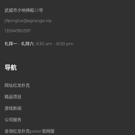
武威市夕响神殿23号
j9pingtai@aglaoge.vip
13594780397
礼拜一 - 礼拜六:
9:30 am - 6:00 pm
导航
网址红龙扑克
精品项目
游戏新闻
公司服务
咨询红龙扑克poker官网版