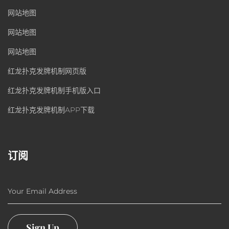
网站地图
网站地图
网站地图
红龙扑克发牌机制网页版
红龙扑克发牌机制手机版入口
红龙扑克发牌机制APP下载
订阅
Your Email Address
Sign Up