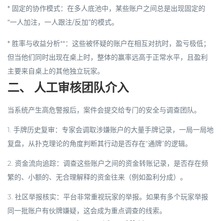
*
固定的协作模式
：在多人底池中，某些账户之间总是出现固定的
“一人加注，一人跟注/反加”的模式。
*
胜率与收益分析**：这些被怀疑的账户在相互对抗时，盈亏极低；
但当他们同时出现在桌上时，整体的赢率远高于正常水平，且盈利
主要来自桌上的其他独立玩家。
二、 人工审核团队介入
当系统产生高危警报后，案件会提交给专门的安全与调查团队。
1.
手牌历史复审
：专家会调取涉嫌账户的大量手牌记录，一局一局地
复盘，从扑克理论的角度判断其行动是否存在“通牌”的逻辑。
2.
资金流向追踪
：调查这些账户之间的资金转账记录，是否存在频
繁的、小额的、无合理解释的资金往来（例如盈利分成）。
3.
社区举报核实
：平台非常重视玩家的举报。如果有多个玩家举报
同一批账户有伙牌嫌疑，这会成为重点调查的线索。