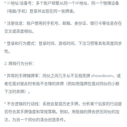
*
IP地址/设备号
：多个账户频繁从同一个IP地址、同一个物理设备
（电脑/手机）登录并出现在同一张牌桌。
*
注册信息
：账户使用的手机号、邮箱、身份证、银行卡等信息存在
交叉或高度相似。
*
登录和行为模式
：登录时间、游戏时间、下注习惯等具有高度同步
性。
2.
牌局行为分析
：
*
异常的手牌摊牌率
：同伙之间几乎从不互相亮牌 showdown，或
者在面对彼此时有极不合理的弃牌（例如用强牌在面对同伙的小额
下注时弃牌）。
*
不合逻辑的行动线
：系统会复盘历史手牌，分析某个玩家的行动是
否符合其手牌强度和常规策略。例如，用极弱的牌去挤压同伙的加
注，为另一个同伙的清台创造条件。