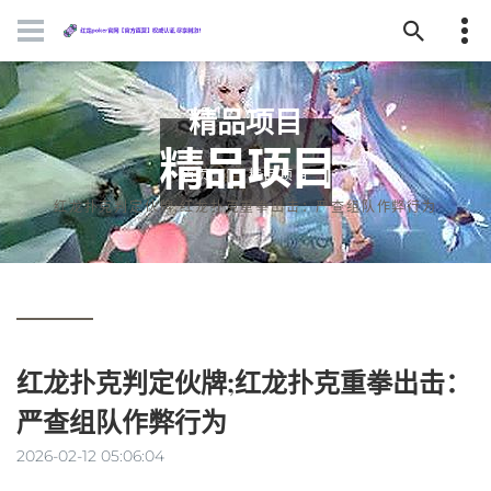
精品项目
首页
精品项目
红龙扑克判定伙牌;红龙扑克重拳出击：严查组队作弊行为
红龙扑克判定伙牌;红龙扑克重拳出击：
严查组队作弊行为
2026-02-12 05:06:04